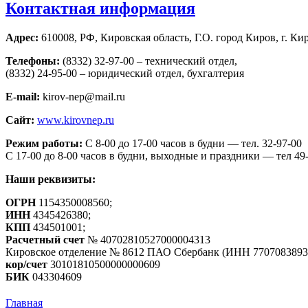
Контактная информация
Адрес:
610008, РФ, Кировская область, Г.О. город Киров, г. Кир
Телефоны:
(8332) 32-97-00 – технический отдел,
(8332) 24-95-00 – юридический отдел, бухгалтерия
E-mail:
kirov-nep@mail.ru
Сайт:
www.kirovnep.ru
Режим работы:
С 8-00 до 17-00 часов в будни — тел. 32-97-00
С 17-00 до 8-00 часов в будни, выходные и праздники — тел 49
Наши реквизиты:
ОГРН
1154350008560;
ИНН
4345426380;
КПП
434501001;
Расчетный счет
№ 40702810527000004313
Кировское отделение № 8612 ПАО Сбербанк (ИНН 7707083893
кор/счет
30101810500000000609
БИК
043304609
Главная